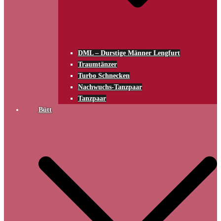
DML – Durstige Männer Lengfurt
Traumtänzer
Turbo Schnecken
Nachwuchs-Tanzpaar
Tanzpaar
Bütt