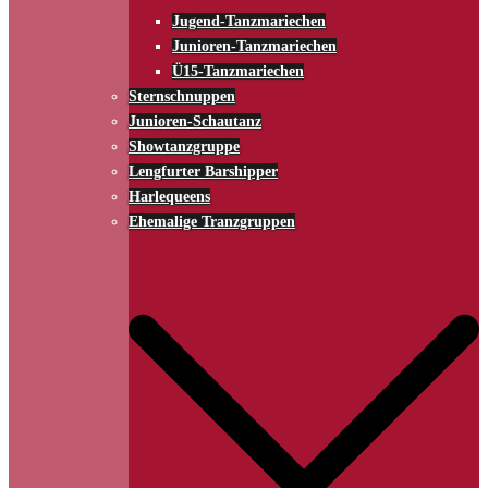
Jugend-Tanzmariechen
Junioren-Tanzmariechen
Ü15-Tanzmariechen
Sternschnuppen
Junioren-Schautanz
Showtanzgruppe
Lengfurter Barshipper
Harlequeens
Ehemalige Tranzgruppen