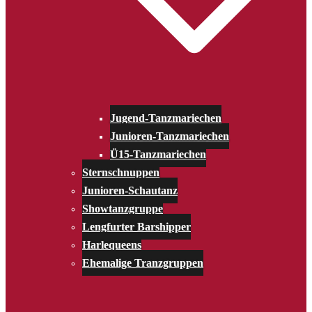
Jugend-Tanzmariechen
Junioren-Tanzmariechen
Ü15-Tanzmariechen
Sternschnuppen
Junioren-Schautanz
Showtanzgruppe
Lengfurter Barshipper
Harlequeens
Ehemalige Tranzgruppen