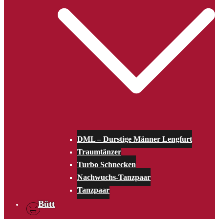
DML – Durstige Männer Lengfurt
Traumtänzer
Turbo Schnecken
Nachwuchs-Tanzpaar
Tanzpaar
Bütt