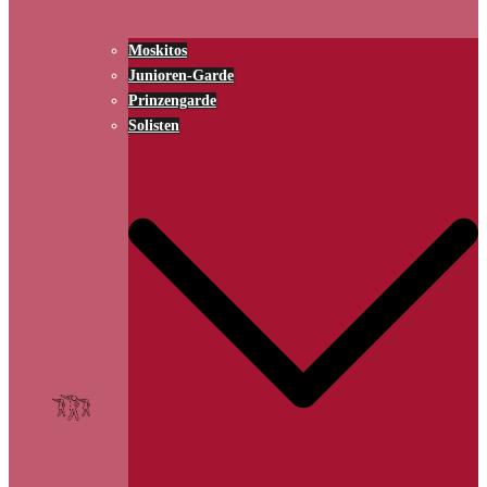
Moskitos
Junioren-Garde
Prinzengarde
Solisten