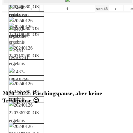
«
‹
›
von
43
2020–2022: Faschingspause, aber keine
Trinkpause 😉