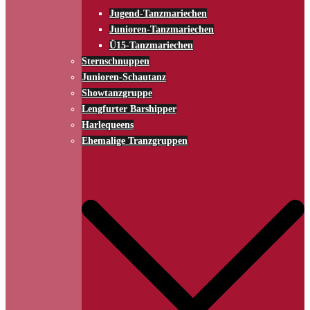
Jugend-Tanzmariechen
Junioren-Tanzmariechen
Ü15-Tanzmariechen
Sternschnuppen
Junioren-Schautanz
Showtanzgruppe
Lengfurter Barshipper
Harlequeens
Ehemalige Tranzgruppen