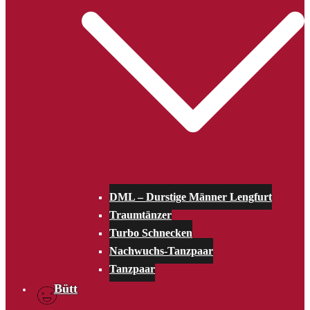
DML – Durstige Männer Lengfurt
Traumtänzer
Turbo Schnecken
Nachwuchs-Tanzpaar
Tanzpaar
Bütt