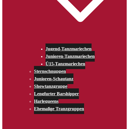
Jugend-Tanzmariechen
Junioren-Tanzmariechen
Ü15-Tanzmariechen
Sternschnuppen
Junioren-Schautanz
Showtanzgruppe
Lengfurter Barshipper
Harlequeens
Ehemalige Tranzgruppen