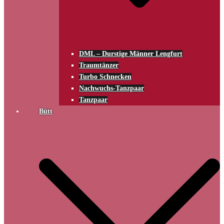
DML – Durstige Männer Lengfurt
Traumtänzer
Turbo Schnecken
Nachwuchs-Tanzpaar
Tanzpaar
Bütt