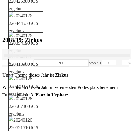
2018/19: Zirkus
«
‹
›
von
13
Unser Thema dieses Jahr ist
Zirkus
.
Wir haben in diesem Jahr unseren ersten Podestplatz bei einem
Turnier geholt:
3. Platz in Urphar: