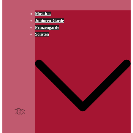
Moskitos
Junioren-Garde
Prinzengarde
Solisten