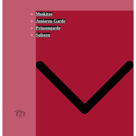
Moskitos
Junioren-Garde
Prinzengarde
Solisten