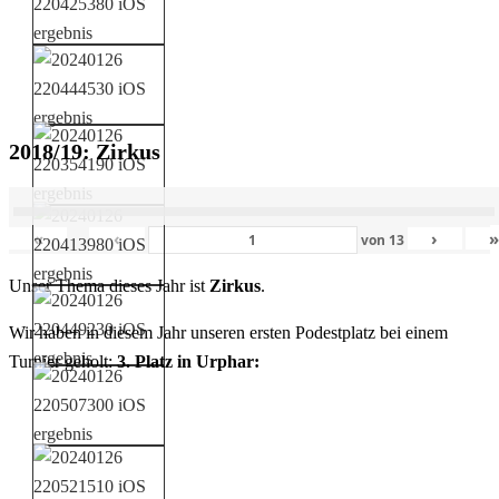
2018/19: Zirkus
«
‹
›
von
13
Unser Thema dieses Jahr ist
Zirkus
.
Wir haben in diesem Jahr unseren ersten Podestplatz bei einem
Turnier geholt:
3. Platz in Urphar: