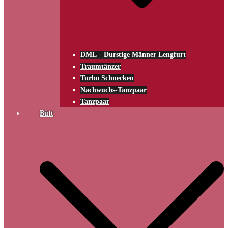
DML – Durstige Männer Lengfurt
Traumtänzer
Turbo Schnecken
Nachwuchs-Tanzpaar
Tanzpaar
Bütt