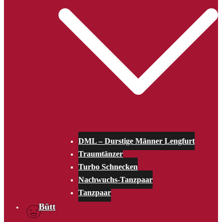
DML – Durstige Männer Lengfurt
Traumtänzer
Turbo Schnecken
Nachwuchs-Tanzpaar
Tanzpaar
Bütt