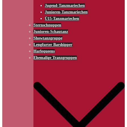
Jugend-Tanzmariechen
Junioren-Tanzmariechen
Ü15-Tanzmariechen
Sternschnuppen
Junioren-Schautanz
Showtanzgruppe
Lengfurter Barshipper
Harlequeens
Ehemalige Tranzgruppen