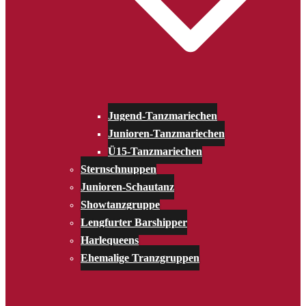
Jugend-Tanzmariechen
Junioren-Tanzmariechen
Ü15-Tanzmariechen
Sternschnuppen
Junioren-Schautanz
Showtanzgruppe
Lengfurter Barshipper
Harlequeens
Ehemalige Tranzgruppen