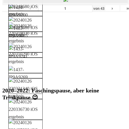
«
‹
›
von
43
2020–2022: Faschingspause, aber keine
Trinkpause 😉