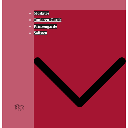
Moskitos
Junioren-Garde
Prinzengarde
Solisten