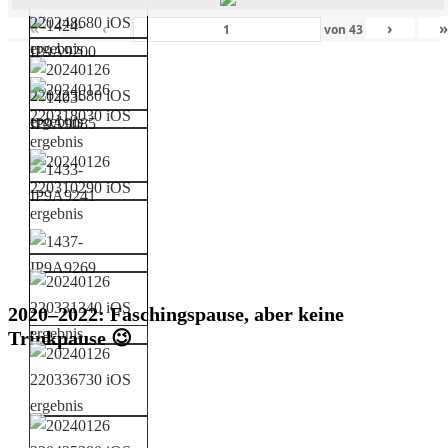
«
‹
›
von
43
2020–2022: Faschingspause, aber keine
Trinkpause 😉