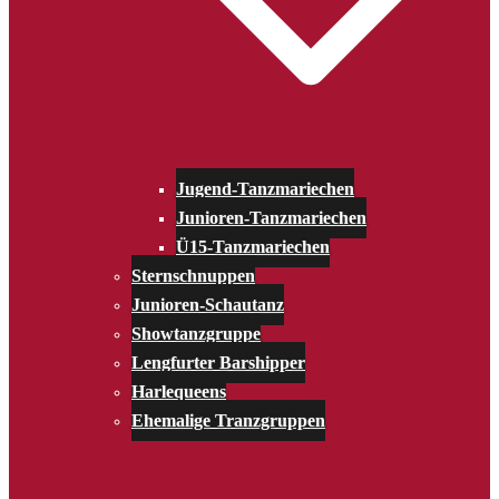
Jugend-Tanzmariechen
Junioren-Tanzmariechen
Ü15-Tanzmariechen
Sternschnuppen
Junioren-Schautanz
Showtanzgruppe
Lengfurter Barshipper
Harlequeens
Ehemalige Tranzgruppen