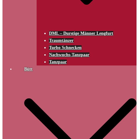
DML – Durstige Männer Lengfurt
Traumtänzer
Turbo Schnecken
Nachwuchs-Tanzpaar
Tanzpaar
Bütt