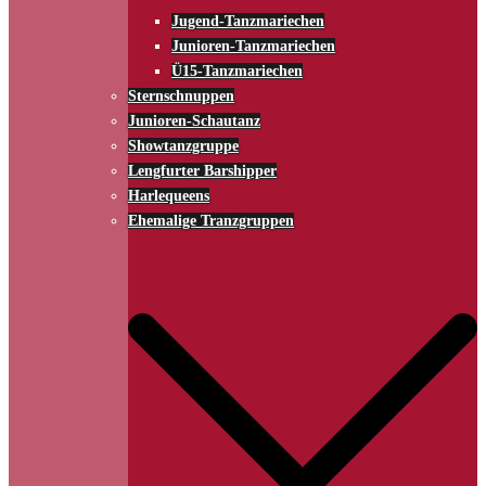
Jugend-Tanzmariechen
Junioren-Tanzmariechen
Ü15-Tanzmariechen
Sternschnuppen
Junioren-Schautanz
Showtanzgruppe
Lengfurter Barshipper
Harlequeens
Ehemalige Tranzgruppen