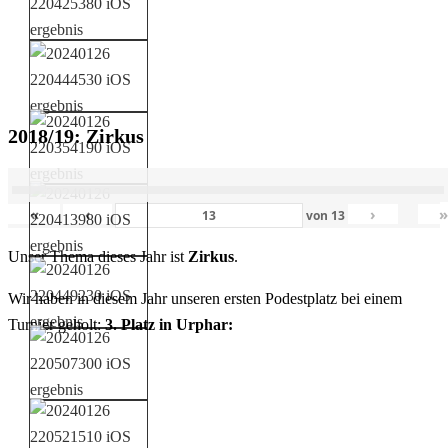
2018/19: Zirkus
«
‹
›
von
13
Unser Thema dieses Jahr ist
Zirkus
.
Wir haben in diesem Jahr unseren ersten Podestplatz bei einem
Turnier geholt:
3. Platz in Urphar: