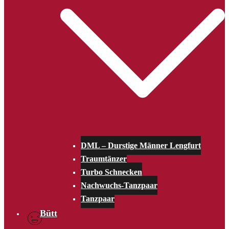
DML – Durstige Männer Lengfurt
Traumtänzer
Turbo Schnecken
Nachwuchs-Tanzpaar
Tanzpaar
Bütt