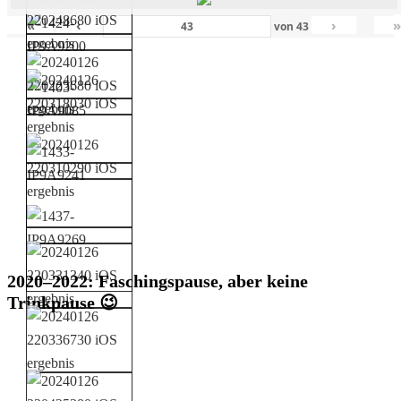
«
‹
›
von
43
2020–2022: Faschingspause, aber keine
Trinkpause 😉