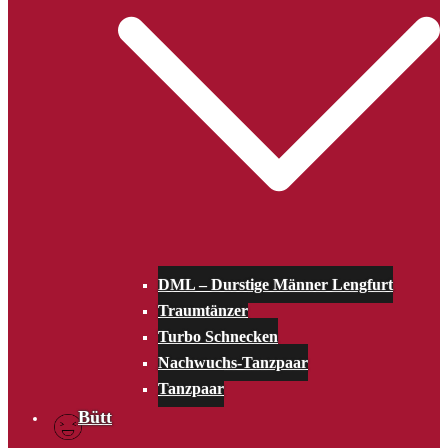
DML – Durstige Männer Lengfurt
Traumtänzer
Turbo Schnecken
Nachwuchs-Tanzpaar
Tanzpaar
Bütt