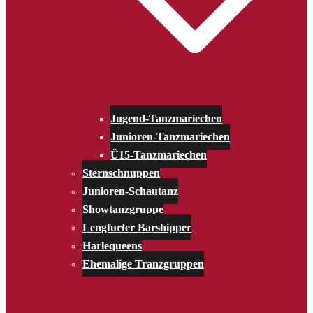
Jugend-Tanzmariechen
Junioren-Tanzmariechen
Ü15-Tanzmariechen
Sternschnuppen
Junioren-Schautanz
Showtanzgruppe
Lengfurter Barshipper
Harlequeens
Ehemalige Tranzgruppen