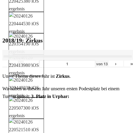
2018/19: Zirkus
«
‹
›
von
13
Unser Thema dieses Jahr ist
Zirkus
.
Wir haben in diesem Jahr unseren ersten Podestplatz bei einem
Turnier geholt:
3. Platz in Urphar: