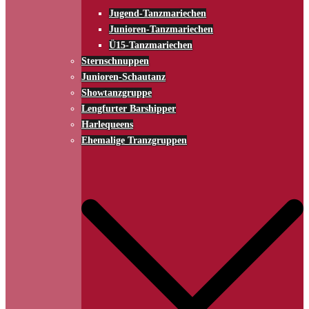
Jugend-Tanzmariechen
Junioren-Tanzmariechen
Ü15-Tanzmariechen
Sternschnuppen
Junioren-Schautanz
Showtanzgruppe
Lengfurter Barshipper
Harlequeens
Ehemalige Tranzgruppen