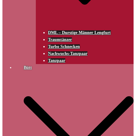
DML – Durstige Männer Lengfurt
Traumtänzer
Turbo Schnecken
Nachwuchs-Tanzpaar
Tanzpaar
Bütt