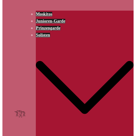
Moskitos
Junioren-Garde
Prinzengarde
Solisten